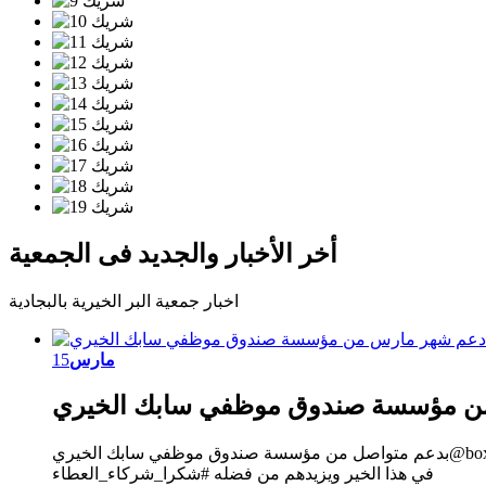
أخر الأخبار والجديد فى الجمعية
اخبار جمعية البر الخيرية بالبجادية
مارس
15
ن مؤسسة صندوق موظفي سابك الخيري
بدعم متواصل من مؤسسة صندوق موظفي سابك الخيري@box_berr تم توزيع 50 سلة غذائية للأسر المحتاجة (حملة شهر مارس) نسأل الله أن يجعلها في ميزان حسنات كل من سعى
في هذا الخير ويزيدهم من فضله #شكرا_شركاء_العطاء