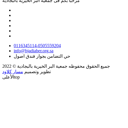
مرحباً بكم فى
جمعية البر الخيرية بالبجادية
0116345114-0505559204
info@bjadiaber.org.sa
حي التضامن بجوار فندق اصول
جميع الحقوق محفوظه
جمعية البر الخيرية بالبجادية
© 2022
تطوير وتصميم
مسار كلاود
top
الأعلى