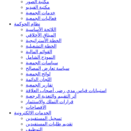
مكتبة الصور
مكتبة الفيديو
خدمات الجمعية
فعاليات الجمعية
نظام الحوكمة
اللائحة الأساسية
الميثاق الأخلاقي
الخطة الأستراتيجية
الخطة التشغيلية
القوائم المالية
النموذج الشامل
سياسات الجمعية
سياسة تعارض المصالح
لوائح الجمعية
اللجان الدائمة
تقارير الجمعية
استبيانات قياس مدي رضى أصحاب العلاقة
أثر التقييم والتغذية الرجعية
قرارات التملك والاستثمار
الافصاحات
الخدمات الالكترونية
تسجيل المستفيدين
تقديم طلبات المستفيدين
التوظيف