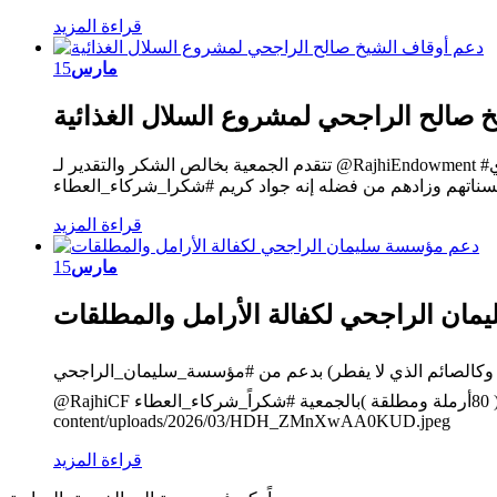
قراءة المزيد
مارس
15
 صالح الراجحي لمشروع السلال الغذائية
تتقدم الجمعية بخالص الشكر والتقدير لـ @RajhiEndowment #أوقاف_الشيخ_صالح_الراجحي على دعمهم لبرنامج السلال الغذائية بعدد 174 سلة غذائية وتمور تم توزيعها على مستفيدي
حسناتهم وزادهم من فضله إنه جواد كريم #شكرا_شركاء_العطاء
قراءة المزيد
مارس
15
ان الراجحي لكفالة الأرامل والمطلقات
ر، وكالصائم الذي لا يفطر) بدعم من #مؤسسة_سليمان_الراجحي
@RajhiCF تم بحمد الله تنفيذ مشروع كفالة الأرامل والمطلقات ( 80أرملة ومطلقة )بالجمعية #شكراً_شركاء_العطاء https://bjadiaber.org.sa/wp-
content/uploads/2026/03/HDH_ZMnXwAA0KUD.jpeg
قراءة المزيد