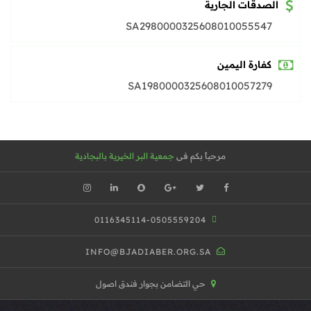
الصدقات الجارية
SA2980000325608010055547
كفارة اليمين
SA1980000325608010057279
مرحباً بكم فى
جمعية البر الخيرية بالبجادية
0116345114-0505559204
INFO@BJADIABER.ORG.SA
حي التضامن بجوار فندق اصول