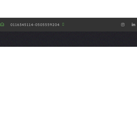
0116345114-0505559204