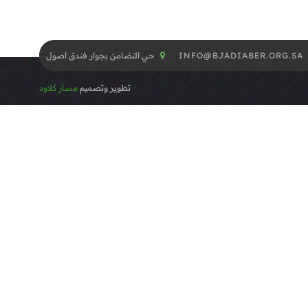
INFO@BJADIABER.ORG.SA
حي التضامن بجوار فندق اصول
تطوير وتصميم
مسار كلاود