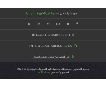
مرحباً بكم فى
جمعية البر الخيرية بالبجادية
0116345114-0505559204
INFO@BJADIABER.ORG.SA
حي التضامن بجوار فندق اصول
جميع الحقوق محفوظه
جمعية البر الخيرية بالبجادية
© 2022
تطوير وتصميم
مسار كلاود