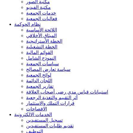
مكتبة الصور
مكتبة الفيديو
خدمات الجمعية
فعاليات الجمعية
نظام الحوكمة
اللائحة الأساسية
الميثاق الأخلاقي
الخطة الأستراتيجية
الخطة التشغيلية
القوائم المالية
النموذج الشامل
سياسات الجمعية
سياسة تعارض المصالح
لوائح الجمعية
اللجان الدائمة
تقارير الجمعية
استبيانات قياس مدي رضى أصحاب العلاقة
أثر التقييم والتغذية الرجعية
قرارات التملك والاستثمار
الافصاحات
الخدمات الالكترونية
تسجيل المستفيدين
تقديم طلبات المستفيدين
التوظيف