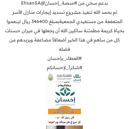
بدعم سخي من #منصة_إحسان@EhsanSA
تم بحمد الله تنفيذ مشروع تسديد إيجارات منازل الأسر
المتعففة من مستفيدي الجمعيةبمبلغ 346400 ريال لينعموا
بحياة كريمة مطمئنة سائلين الله أن يجعلها في ميزان حسنات
كل من ساهم في هذا الخير أضعافاً مضاعفة ويزيدهم من
فضله
#العطاء_بإحسان
#شكراً_لإحسانكم