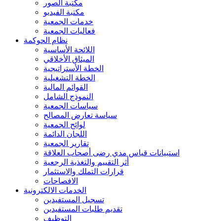
مكتبة الصور
مكتبة الفيديو
خدمات الجمعية
فعاليات الجمعية
نظام الحوكمة
اللائحة الأساسية
الميثاق الأخلاقي
الخطة الأستراتيجية
الخطة التشغيلية
القوائم المالية
النموذج الشامل
سياسات الجمعية
سياسة تعارض المصالح
لوائح الجمعية
اللجان الدائمة
تقارير الجمعية
استبيانات قياس مدي رضى أصحاب العلاقة
أثر التقييم والتغذية الرجعية
قرارات التملك والاستثمار
الافصاحات
الخدمات الالكترونية
تسجيل المستفيدين
تقديم طلبات المستفيدين
التوظيف