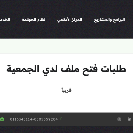
البرامج والمشاريع
المركز الأعلامي
نظام الحوكمة
الخدما
طلبات فتح ملف لدي الجمعية
قريباً
0116345114-0505559204