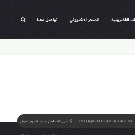
ت الالكترونية
المتجر الالكتروني
تواصل معنا
INFO@BJADIABER.ORG.SA
حي التضامن بجوار فندق اصول