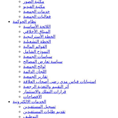
مكتبة الصور
مكتبة الفيديو
خدمات الجمعية
فعاليات الجمعية
نظام الحوكمة
اللائحة الأساسية
الميثاق الأخلاقي
الخطة الأستراتيجية
الخطة التشغيلية
القوائم المالية
النموذج الشامل
سياسات الجمعية
سياسة تعارض المصالح
لوائح الجمعية
اللجان الدائمة
تقارير الجمعية
استبيانات قياس مدي رضى أصحاب العلاقة
أثر التقييم والتغذية الرجعية
قرارات التملك والاستثمار
الافصاحات
الخدمات الالكترونية
تسجيل المستفيدين
تقديم طلبات المستفيدين
التوظيف