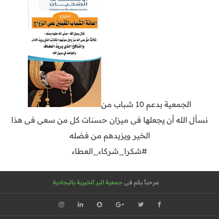
الجمعية بدعم 10 شباب من
نسأل الله أن يجعلها فى ميزان حسنات كل من سعى فى هذا
الخير ويزيدهم من فضله
#شكرا_شركاء_العطاء
مرحباً بكم فى
جمعية البر الخيرية بالبجادية