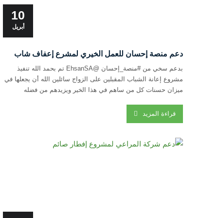
10
أبريل
دعم منصة إحسان للعمل الخيري لمشرع إعفاف شاب
بدعم سخي من #منصة_إحسان @EhsanSA تم بحمد الله تنفيذ
مشروع إعانة الشباب المقبلين على الزواج سائلين الله أن يجعلها في
ميزان حسنات كل من ساهم في هذا الخير ويزيدهم من فضله
#العطاء_بإحسان #شكرا_شركاء_العطاء
قراءة المزيد