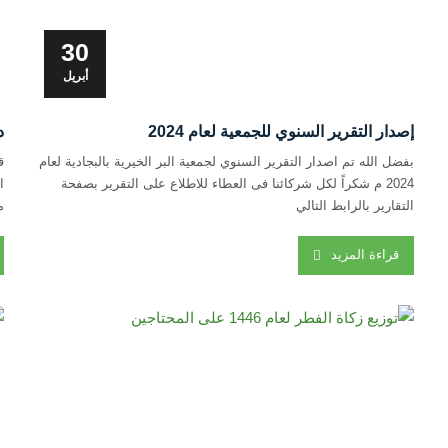
30
أبريل
إصدار التقرير السنوي للجمعية لعام 2024
بفضل الله تم اصدار التقرير السنوي لجمعية البر الخيرية بالبجادية لعام
ق
2024 م شكراً لكل شركائنا فى العطاء للاطلاع على التقرير بصفحة
ا
التقارير بالرابط التالي
https://drive.google.com/file/d/1rijrlcaQ6lBJVDaIitTAbJPt9fO1HIp3/view
ا
قراءة المزيد