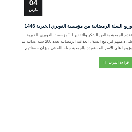
04
مارس
وزيع السلة الرمضانية من مؤسسة الغويري الخيرية 1446
تقدم الجمعية بخالص الشكر والتقدير لـ #مؤسسة_الغويري_الخيرية
على دعمهم لبرنامج السلال الغذائية الرمضانية بعدد 200 سلة غذائية تم
وزيعها على الأسر المستفيدة بالجمعية جعله الله في ميزان حسناتهم
زادهم من فضله إنه جواد كريم #شكرا_شركاء_العطاء
قراءة المزيد