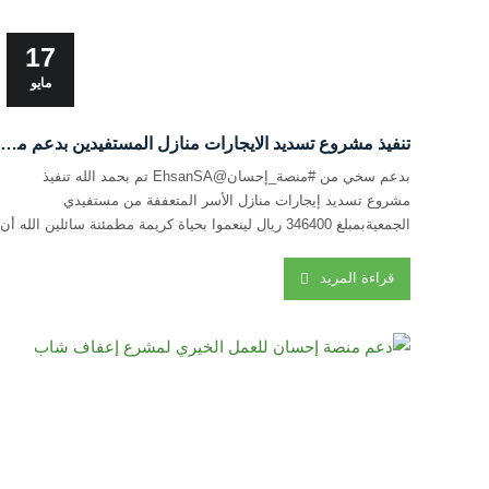
17
مايو
تنفيذ مشروع تسديد الايجارات منازل المستفيدين بدعم من منصة إحسان
بدعم سخي من #منصة_إحسان@EhsanSA تم بحمد الله تنفيذ
مشروع تسديد إيجارات منازل الأسر المتعففة من مستفيدي
الجمعيةبمبلغ 346400 ريال لينعموا بحياة كريمة مطمئنة سائلين الله أن
يجعلها في ميزان حسنات كل من ساهم في هذا الخير أضعافاً مضاعفة
ويزيدهم من فضله #العطاء_بإحسان #شكراً_لإحسانكم
قراءة المزيد