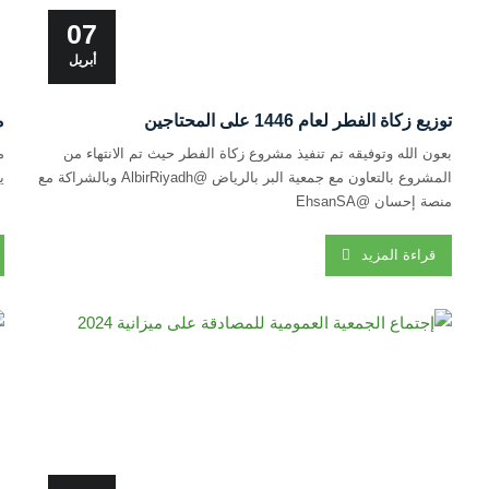
07
أبريل
توزيع زكاة الفطر لعام 1446 على المحتاجين
م
بعون الله وتوفيقه تم تنفيذ مشروع زكاة الفطر حيث تم الانتهاء من
المشروع بالتعاون مع جمعية البر بالرياض @AlbirRiyadh وبالشراكة مع
ي
منصة إحسان @EhsanSA
قراءة المزيد