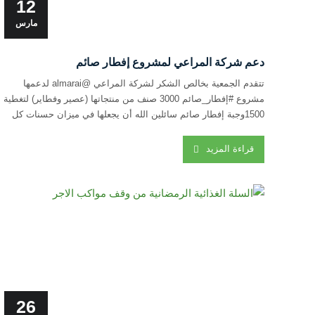
12
مارس
دعم شركة المراعي لمشروع إفطار صائم
تتقدم الجمعية بخالص الشكر لشركة المراعي @almarai لدعمها
مشروع #إفطار_صائم 3000 صنف من منتجاتها (عصير وفطاير) لتغطية
1500وجبة إفطار صائم سائلين الله أن يجعلها في ميزان حسنات كل
من ساهم في هذا الخير شكرا #شركة_المراعي
قراءة المزيد
26