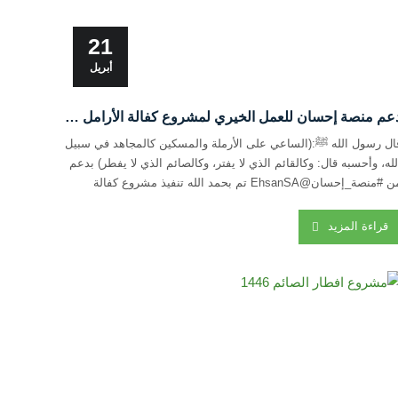
21
أبريل
دعم منصة إحسان للعمل الخيري لمشروع كفالة الأرامل والمطلقات
ال رسول الله ﷺ:(الساعي على الأرملة والمسكين كالمجاهد في سبيل
لله، وأحسبه قال: وكالقائم الذي لا يفتر، وكالصائم الذي لا يفطر) بدعم
من #منصة_إحسان@EhsanSA تم بحمد الله تنفيذ مشروع كفالة
لأرامل والمطلقات لدي الجمعية #العطاء_بإحسان #شكراً_لإحسانكم
قراءة المزيد