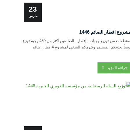
23
مارس
شروع افطار الصائم 1446
مقتطفات من توزيع وجبات #إفطار _الصائمين أكثر من 450 وجبة توزع
ومياً بجودكم المستمر وكـرمكم السخي لمشروع #افطار_صائم
قراءة المزيد